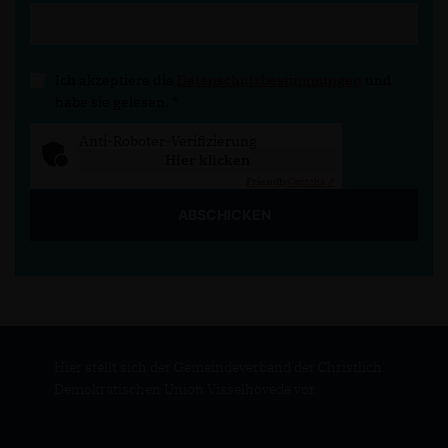
Ich akzeptiere die
Datenschutzbestimmungen
und
habe sie gelesen.
*
Anti-Roboter-Verifizierung
Hier klicken
Friendly
Captcha ⇗
ABSCHICKEN
Hier stellt sich der Gemeindeverband der Christlich
Demokratischen Union Visselhövede vor.